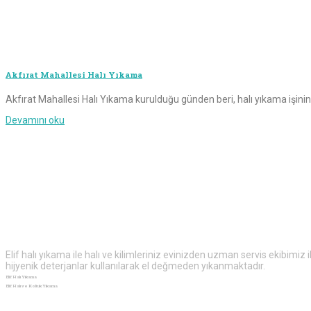
Akfırat Mahallesi Halı Yıkama
Akfırat Mahallesi Halı Yıkama kurulduğu günden beri, halı yıkama işinin 
Devamını oku
Elif
Halı Yıkama
Elif halı yıkama ile halı ve kilimleriniz evinizden uzman servis ekibimiz
hijyenik deterjanlar kullanılarak el değmeden yıkanmaktadır.
Elif Halı Yıkama
Elif Halı ve Koltuk Yıkama