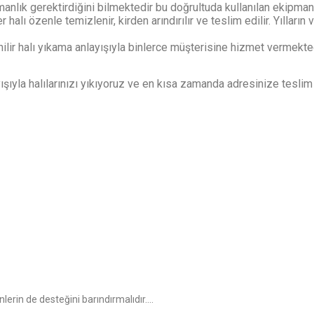
anlık gerektirdiğini bilmektedir bu doğrultuda kullanılan ekipman
er halı özenle temizlenir, kirden arındırılır ve teslim edilir. Yıll
nilir halı yıkama anlayışıyla binlerce müşterisine hizmet vermekte
yışıyla halılarınızı yıkıyoruz ve en kısa zamanda adresinize teslim
erin de desteğini barındırmalıdır....