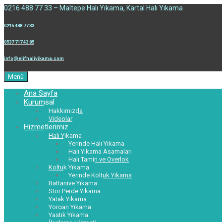
0216 488 77 33 – Maltepe Halı Yıkama, Kartal Halı Yıkama
0216 488 77 33
0537 717 43 85
info@elifhaliyikama.com
Menü
Ana Sayfa
Kurumsal
Hakkımızda
Videolar
Hizmetlerimiz
Halı Yıkama
Yerinde Halı Yıkama
Halı Yıkama Aşamaları
Halı Tamiri ve Overlok
Koltuk Yıkama
Yerinde Koltuk Yıkama
Battaniye Yıkama
Stor Perde Yıkama
Yatak Yıkama
Yorgan Yıkama
Yastık Yıkama