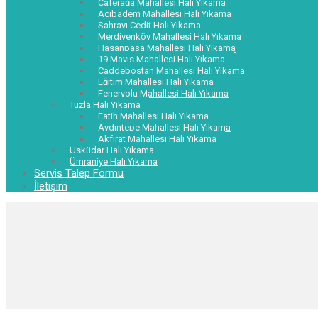
Caferağa Mahallesi Halı Yıkama
Acıbadem Mahallesi Halı Yıkama
Sahrayı Cedit Halı Yıkama
Merdivenköy Mahallesi Halı Yıkama
Hasanpaşa Mahallesi Halı Yıkama
19 Mayıs Mahallesi Halı Yıkama
Caddebostan Mahallesi Halı Yıkama
Eğitim Mahallesi Halı Yıkama
Feneryolu Mahallesi Halı Yıkama
Tuzla Halı Yıkama
Fatih Mahallesi Halı Yıkama
Aydıntepe Mahallesi Halı Yıkama
Akfırat Mahallesi Halı Yıkama
Üsküdar Halı Yıkama
Ümraniye Halı Yıkama
Servis Talep Formu
İletişim