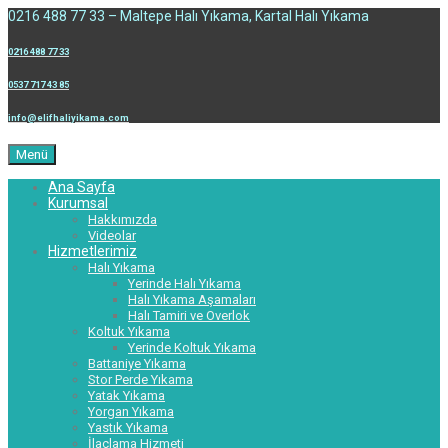
0216 488 77 33 – Maltepe Halı Yıkama, Kartal Halı Yıkama
0216 488 77 33
0537 717 43 85
info@elifhaliyikama.com
Menü
Ana Sayfa
Kurumsal
Hakkımızda
Videolar
Hizmetlerimiz
Halı Yıkama
Yerinde Halı Yıkama
Halı Yıkama Aşamaları
Halı Tamiri ve Overlok
Koltuk Yıkama
Yerinde Koltuk Yıkama
Battaniye Yıkama
Stor Perde Yıkama
Yatak Yıkama
Yorgan Yıkama
Yastık Yıkama
İlaçlama Hizmeti