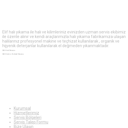
Elif
Halı Yıkama
Elif halı yıkama ile halı ve kilimleriniz evinizden uzman servis ekibimiz
ile özenle alınır ve kendi araçlarımızla halı yıkama fabrikamıza ulaşan
halılarınız profesyonel makine ve teçhizat kullanılarak , organik ve
hijyenik deterjanlar kullanılarak el değmeden yıkanmaktadır.
Elif Halı Yıkama
Elif Halı ve Koltuk Yıkama
Ekstra
Bilgiler
Kurumsal
Hizmetlerimiz
Servis Bölgeleri
Servis Talep Formu
Bize Ulaşın