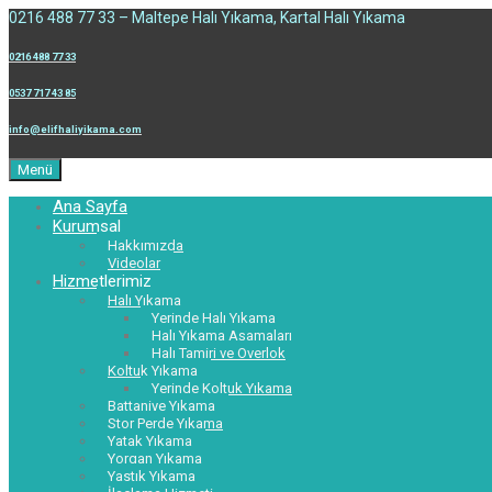
0216 488 77 33 – Maltepe Halı Yıkama, Kartal Halı Yıkama
0216 488 77 33
0537 717 43 85
info@elifhaliyikama.com
Menü
Ana Sayfa
Kurumsal
Hakkımızda
Videolar
Hizmetlerimiz
Halı Yıkama
Yerinde Halı Yıkama
Halı Yıkama Aşamaları
Halı Tamiri ve Overlok
Koltuk Yıkama
Yerinde Koltuk Yıkama
Battaniye Yıkama
Stor Perde Yıkama
Yatak Yıkama
Yorgan Yıkama
Yastık Yıkama