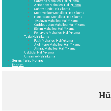
Caferağa Mahallesi Halı Yıkama
Acıbadem Mahallesi Halı Yıkama
Sahrayı Cedit Halı Yıkama
Merdivenköy Mahallesi Halı Yıkama
Hasanpaşa Mahallesi Halı Yıkama
19 Mayıs Mahallesi Halı Yıkama
Caddebostan Mahallesi Halı Yıkama
Eğitim Mahallesi Halı Yıkama
Feneryolu Mahallesi Halı Yıkama
Tuzla Halı Yıkama
Fatih Mahallesi Halı Yıkama
Aydıntepe Mahallesi Halı Yıkama
Akfırat Mahallesi Halı Yıkama
Üsküdar Halı Yıkama
Ümraniye Halı Yıkama
Servis Talep Formu
İletişim
Hü