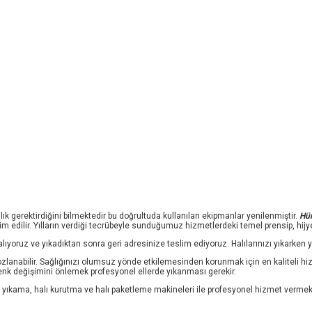
k gerektirdiğini bilmektedir bu doğrultuda kullanılan ekipmanlar yenilenmiştir.
Hür
slim edilir. Yılların verdiği tecrübeyle sunduğumuz hizmetlerdeki temel prensip, hijye
 alıyoruz ve yıkadıktan sonra geri adresinize teslim ediyoruz. Halılarınızı yıkark
a tozlanabilir. Sağlığınızı olumsuz yönde etkilemesinden korunmak için en kaliteli hi
renk değişimini önlemek profesyonel ellerde yıkanması gerekir.
ı yıkama, halı kurutma ve halı paketleme makineleri ile profesyonel hizmet vermek