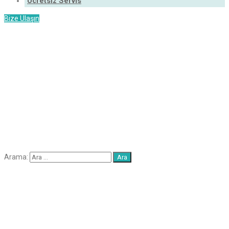
Ücretsiz Servis
Bize Ulaşın
Arama:
Elif
Halı Yıkama