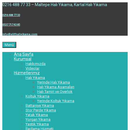
0216 488 77 33 – Maltepe Halı Yıkama, Kartal Halı Yıkama
0216 488 77 33
0537 717 43 85
info@elifhaliyikama.com
Menü
Ana Sayfa
Kurumsal
Hakkımızda
Videolar
Hizmetlerimiz
Halı Yıkama
Yerinde Halı Yıkama
Halı Yıkama Aşamaları
Halı Tamiri ve Overlok
Koltuk Yıkama
Yerinde Koltuk Yıkama
Battaniye Yıkama
Stor Perde Yıkama
Yatak Yıkama
Yorgan Yıkama
Yastık Yıkama
İlaçlama Hizmeti