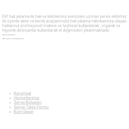
Elif halı yıkama ile halı ve kilimleriniz evinizden uzman servis ekibimiz
ile özenle alınır ve kendi araçlarımızla halı yıkama fabrikamıza ulaşan
halılarınız profesyonel makine ve teçhizat kullanılarak , organik ve
hijyenik deterjanlar kullanılarak el değmeden yıkanmaktadır.
Elif Halı Yıkama
Elif Halı ve Koltuk Yıkama
Ekstra
Bilgiler
Kurumsal
Hizmetlerimiz
Servis Bölgeleri
Servis Talep Formu
Bize Ulaşın