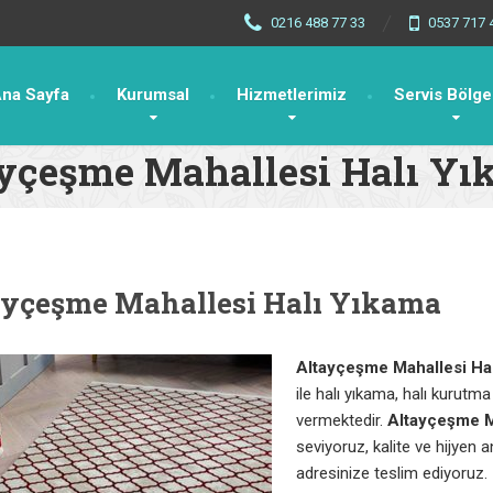
0216 488 77 33
0537 717 
na Sayfa
Kurumsal
Hizmetlerimiz
Servis Bölge
yçeşme Mahallesi Halı Y
ayçeşme Mahallesi Halı Yıkama
Altayçeşme
Mahallesi Ha
ile halı yıkama, halı kurutm
vermektedir.
Altayçeşme
M
seviyoruz, kalite ve hijyen a
adresinize teslim ediyoruz.