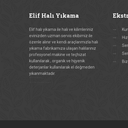
Elif
Halı Yıkama
Ekst
Elif halı yıkama ile halı ve kilimleriniz
Ku
evinizden uzman servis ekibimiz ile
Hiz
özenle alınır ve kendi araçlarımızla halı
Ser
yıkama fabrikamıza ulaşan halılarınız
Ser
profesyonel makine ve teçhizat
kullanılarak , organik ve hijyenik
Biz
deterjanlar kullanılarak el değmeden
yıkanmaktadır.
Elif Halı Yıkama
Elif Halı ve Koltuk Yıkama