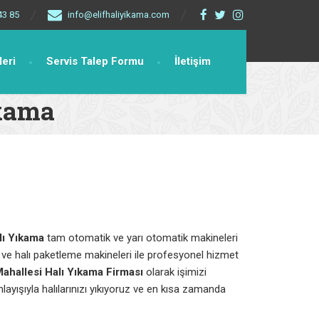
43 85
info@elifhaliyikama.com
leri
Servis Talep Formu
İletişim
ıkama
lı Yıkama
tam otomatik ve yarı otomatik makineleri
a ve halı paketleme makineleri ile profesyonel hizmet
ahallesi Halı Yıkama Firması
olarak işimizi
nlayışıyla halılarınızı yıkıyoruz ve en kısa zamanda