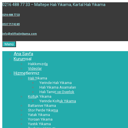
0216 488 77 33 – Maltepe Halı Yıkama, Kartal Halı Yıkama
0216 488 77 33
0537 717 43 85
info@elifhaliyikama.com
Menü
Ana Sayfa
Kurumsal
Hakkımızda
Videolar
Hizmetlerimiz
Halı Yıkama
Yerinde Halı Yıkama
Halı Yıkama Aşamaları
Halı Tamiri ve Overlok
Koltuk Yıkama
Yerinde Koltuk Yıkama
Battaniye Yıkama
Stor Perde Yıkama
Yatak Yıkama
Yorgan Yıkama
Yastık Yıkama