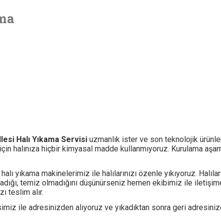
ama
lesi Halı Yıkama Servisi
uzmanlık ister ve son teknolojik ürünler
k için halınıza hiçbir kimyasal madde kullanmıyoruz. Kurulama a
alı yıkama makinelerimiz ile halılarınızı özenle yıkıyoruz. Halıla
nmadığı, temiz olmadığını düşünürseniz hemen ekibimiz ile iletişim
ı teslim alır.
isimiz ile adresinizden alıyoruz ve yıkadıktan sonra geri adresini