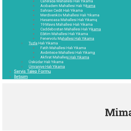
Caferağa Mahallesi Halı Yıkama
Acıbadem Mahallesi Halı Yıkama
Sahrayı Cedit Halı Yıkama
Merdivenköy Mahallesi Halı Yıkama
Hasanpaşa Mahallesi Halı Yıkama
19 Mayıs Mahallesi Halı Yıkama
Caddebostan Mahallesi Halı Yıkama
Eğitim Mahallesi Halı Yıkama
Feneryolu Mahallesi Halı Yıkama
Tuzla Halı Yıkama
Fatih Mahallesi Halı Yıkama
Aydıntepe Mahallesi Halı Yıkama
Akfırat Mahallesi Halı Yıkama
Üsküdar Halı Yıkama
Ümraniye Halı Yıkama
Servis Talep Formu
İletişim
Mima