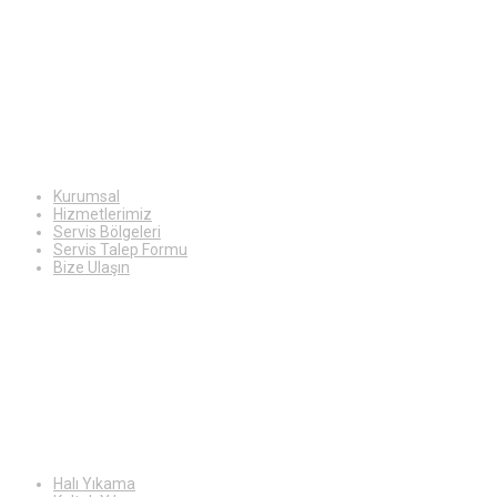
Ekstra
Bilgiler
Kurumsal
Hizmetlerimiz
Servis Bölgeleri
Servis Talep Formu
Bize Ulaşın
Hizmetlerimiz
Halı Yıkama