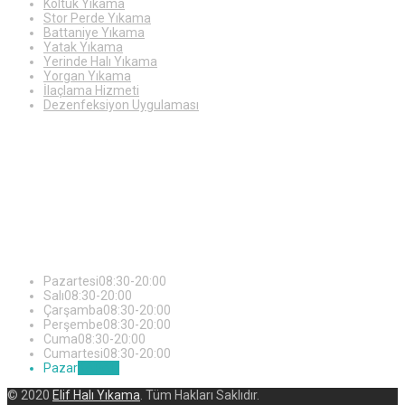
Koltuk Yıkama
Stor Perde Yıkama
Battaniye Yıkama
Yatak Yıkama
Yerinde Halı Yıkama
Yorgan Yıkama
İlaçlama Hizmeti
Dezenfeksiyon Uygulaması
Çalışma
Saatleri
Pazartesi
08:30-20:00
Salı
08:30-20:00
Çarşamba
08:30-20:00
Perşembe
08:30-20:00
Cuma
08:30-20:00
Cumartesi
08:30-20:00
Pazar
KAPALI
© 2020
Elif Halı Yıkama
. Tüm Hakları Saklıdır.