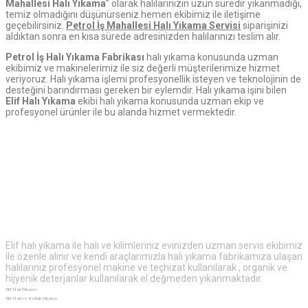
Mahallesi Halı Yıkama
” olarak halılarınızın uzun süredir yıkanmadığı,
temiz olmadığını düşünürseniz hemen ekibimiz ile iletişime
geçebilirsiniz.
Petrol İş Mahallesi Halı Yıkama Servisi
siparişinizi
aldıktan sonra en kısa sürede adresinizden halılarınızı teslim alır.
Petrol İş Halı Yıkama Fabrikası
halı yıkama konusunda uzman
ekibimiz ve makinelerimiz ile siz değerli müşterilerimize hizmet
veriyoruz. Halı yıkama işlemi profesyonellik isteyen ve teknolojinin de
desteğini barındırması gereken bir eylemdir. Halı yıkama işini bilen
Elif Halı Yıkama
ekibi halı yıkama konusunda uzman ekip ve
profesyonel ürünler ile bu alanda hizmet vermektedir.
Elif
Halı Yıkama
Elif halı yıkama ile halı ve kilimleriniz evinizden uzman servis ekibimiz
ile özenle alınır ve kendi araçlarımızla halı yıkama fabrikamıza ulaşan
halılarınız profesyonel makine ve teçhizat kullanılarak , organik ve
hijyenik deterjanlar kullanılarak el değmeden yıkanmaktadır.
Elif Halı Yıkama
Elif Halı ve Koltuk Yıkama