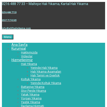
0216 488 77 33 – Maltepe Halı Yıkama, Kartal Halı Yıkama
0216 488 77 33
0537 717 43 85
info@elifhaliyikama.com
Menü
Ana Sayfa
Kurumsal
Hakkımızda
Videolar
Hizmetlerimiz
Halı Yıkama
Yerinde Halı Yıkama
Halı Yıkama Aşamaları
Halı Tamiri ve Overlok
Koltuk Yıkama
Yerinde Koltuk Yıkama
Battaniye Yıkama
Stor Perde Yıkama
Yatak Yıkama
Yorgan Yıkama
Yastık Yıkama
İlaçlama Hizmeti