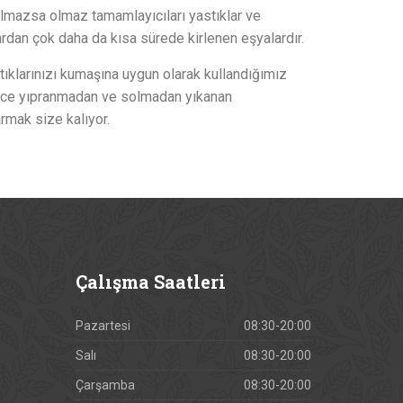
 olmazsa olmaz tamamlayıcıları yastıklar ve
lardan çok daha da kısa sürede kirlenen eşyalardır.
tıklarınızı kumaşına uygun olarak kullandığımız
ylece yıpranmadan ve solmadan yıkanan
armak size kalıyor.
Çalışma
Saatleri
Pazartesi
08:30-20:00
Salı
08:30-20:00
Çarşamba
08:30-20:00