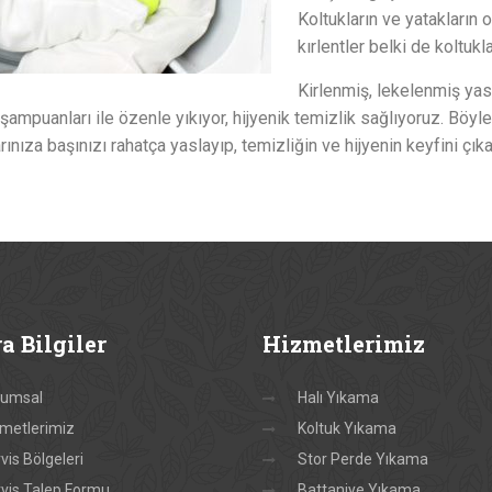
Koltukların ve yatakların
kırlentler belki de koltuk
Kirlenmiş, lekelenmiş yas
şampuanları ile özenle yıkıyor, hijyenik temizlik sağlıyoruz. Bö
rınıza başınızı rahatça yaslayıp, temizliğin ve hijyenin keyfini çık
ra
Bilgiler
Hizmetlerimiz
rumsal
Halı Yıkama
metlerimiz
Koltuk Yıkama
vis Bölgeleri
Stor Perde Yıkama
vis Talep Formu
Battaniye Yıkama