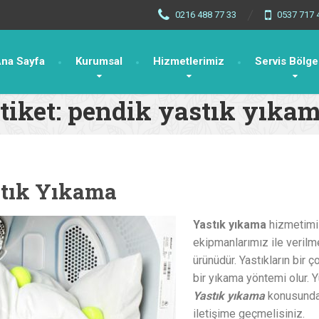
0216 488 77 33
0537 717 
na Sayfa
Kurumsal
Hizmetlerimiz
Servis Bölge
tiket:
pendik yastık yıka
tık Yıkama
Yastık yıkama
hizmetimiz
ekipmanlarımız ile verilme
ürünüdür. Yastıkların bir ço
bir yıkama yöntemi olur. Yü
Yastık yıkama
konusunda 
iletişime geçmelisiniz.