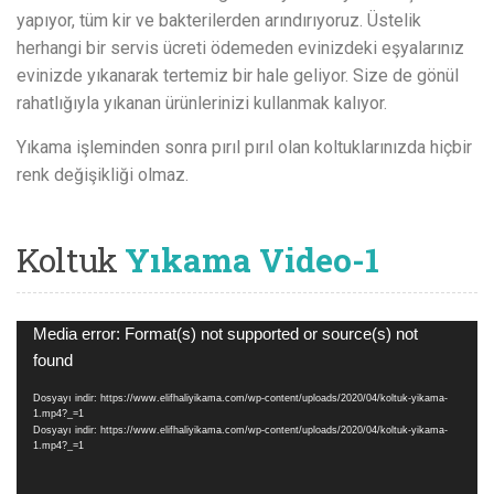
yapıyor, tüm kir ve bakterilerden arındırıyoruz. Üstelik
herhangi bir servis ücreti ödemeden evinizdeki eşyalarınız
evinizde yıkanarak tertemiz bir hale geliyor. Size de gönül
rahatlığıyla yıkanan ürünlerinizi kullanmak kalıyor.
Yıkama işleminden sonra pırıl pırıl olan koltuklarınızda hiçbir
renk değişikliği olmaz.
Koltuk
Yıkama Video-1
Video
Media error: Format(s) not supported or source(s) not
oynatıcı
found
Dosyayı indir: https://www.elifhaliyikama.com/wp-content/uploads/2020/04/koltuk-yikama-
1.mp4?_=1
Dosyayı indir: https://www.elifhaliyikama.com/wp-content/uploads/2020/04/koltuk-yikama-
1.mp4?_=1