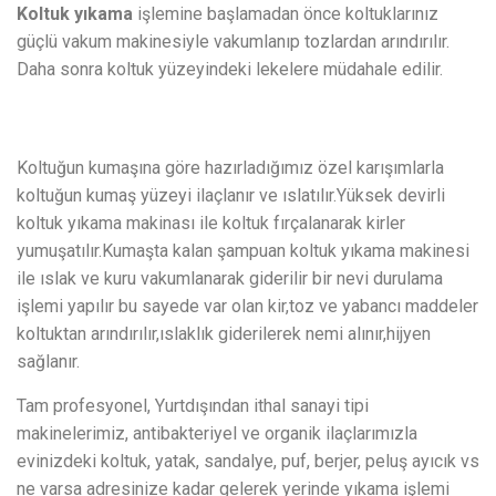
Koltuk yıkama
işlemine başlamadan önce koltuklarınız
güçlü vakum makinesiyle vakumlanıp tozlardan arındırılır.
Daha sonra koltuk yüzeyindeki lekelere müdahale edilir.
Koltuğun kumaşına göre hazırladığımız özel karışımlarla
koltuğun kumaş yüzeyi ilaçlanır ve ıslatılır.Yüksek devirli
koltuk yıkama makinası ile koltuk fırçalanarak kirler
yumuşatılır.Kumaşta kalan şampuan koltuk yıkama makinesi
ile ıslak ve kuru vakumlanarak giderilir bir nevi durulama
işlemi yapılır bu sayede var olan kir,toz ve yabancı maddeler
koltuktan arındırılır,ıslaklık giderilerek nemi alınır,hijyen
sağlanır.
Tam profesyonel, Yurtdışından ithal sanayi tipi
makinelerimiz, antibakteriyel ve organik ilaçlarımızla
evinizdeki koltuk, yatak, sandalye, puf, berjer, peluş ayıcık vs
ne varsa adresinize kadar gelerek yerinde yıkama işlemi