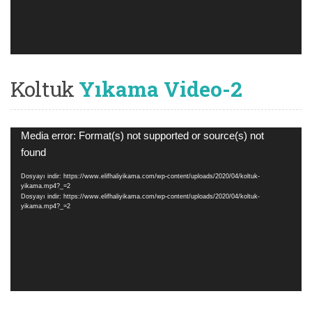
Koltuk
Yıkama Video-2
Video
Media error: Format(s) not supported or source(s) not
oynatıcı
found
Dosyayı indir: https://www.elifhaliyikama.com/wp-content/uploads/2020/04/koltuk-
yikama.mp4?_=2
Dosyayı indir: https://www.elifhaliyikama.com/wp-content/uploads/2020/04/koltuk-
yikama.mp4?_=2