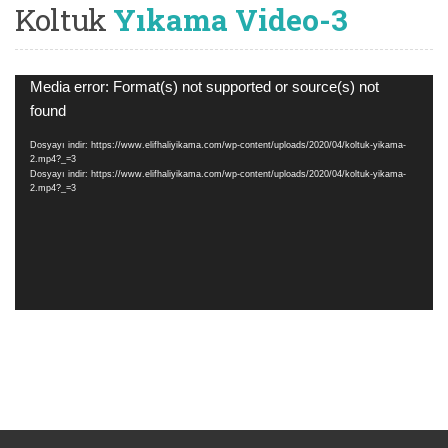
Koltuk
Yıkama Video-3
Video
Media error: Format(s) not supported or source(s) not
oynatıcı
found
Dosyayı indir: https://www.elifhaliyikama.com/wp-content/uploads/2020/04/koltuk-yikama-
2.mp4?_=3
Dosyayı indir: https://www.elifhaliyikama.com/wp-content/uploads/2020/04/koltuk-yikama-
2.mp4?_=3