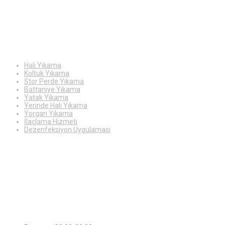
Hizmetlerimiz
Halı Yıkama
Koltuk Yıkama
Stor Perde Yıkama
Battaniye Yıkama
Yatak Yıkama
Yerinde Halı Yıkama
Yorgan Yıkama
İlaçlama Hizmeti
Dezenfeksiyon Uygulaması
Çalışma
Saatleri