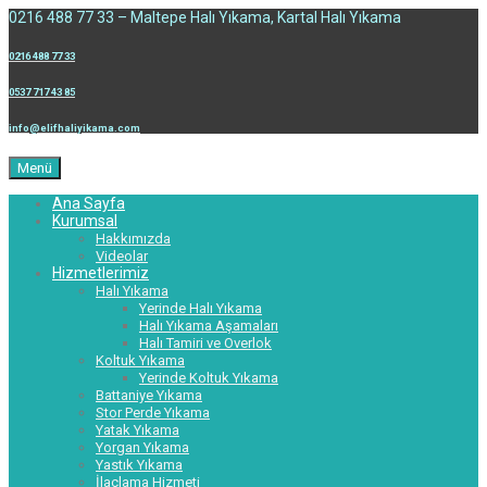
0216 488 77 33 – Maltepe Halı Yıkama, Kartal Halı Yıkama
0216 488 77 33
0537 717 43 85
info@elifhaliyikama.com
Menü
Ana Sayfa
Kurumsal
Hakkımızda
Videolar
Hizmetlerimiz
Halı Yıkama
Yerinde Halı Yıkama
Halı Yıkama Aşamaları
Halı Tamiri ve Overlok
Koltuk Yıkama
Yerinde Koltuk Yıkama
Battaniye Yıkama
Stor Perde Yıkama
Yatak Yıkama
Yorgan Yıkama
Yastık Yıkama
İlaçlama Hizmeti