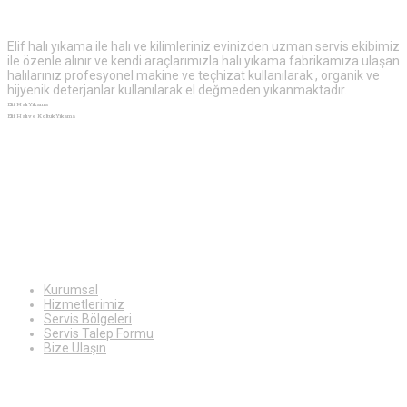
Elif halı yıkama ile halı ve kilimleriniz evinizden uzman servis ekibimiz
ile özenle alınır ve kendi araçlarımızla halı yıkama fabrikamıza ulaşan
halılarınız profesyonel makine ve teçhizat kullanılarak , organik ve
hijyenik deterjanlar kullanılarak el değmeden yıkanmaktadır.
Elif Halı Yıkama
Elif Halı ve Koltuk Yıkama
Ekstra
Bilgiler
Kurumsal
Hizmetlerimiz
Servis Bölgeleri
Servis Talep Formu
Bize Ulaşın