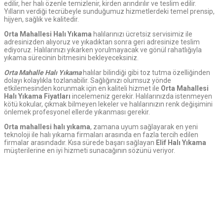
edilir, her halı özenle temizlenir, kirden arındırılır ve teslim edilir.
Yılların verdiği tecrübeyle sunduğumuz hizmetlerdeki temel prensip,
hijyen, sağlık ve kalitedir.
Orta Mahallesi Halı Yıkama
halılarınızı ücretsiz servisimiz ile
adresinizden alıyoruz ve yıkadıktan sonra geri adresinize teslim
ediyoruz. Halılarınızı yıkarken yorulmayacak ve gönül rahatlığıyla
yıkama sürecinin bitmesini bekleyeceksiniz.
Orta Mahalle Halı Yıkama
halılar bilindiği gibi toz tutma özelliğinden
dolayı kolaylıkla tozlanabilir. Sağlığınızı olumsuz yönde
etkilemesinden korunmak için en kaliteli hizmet ile
Orta Mahallesi
Halı Yıkama Fiyatları
incelemeniz gerekir. Halılarınızda istenmeyen
kötü kokular, çıkmak bilmeyen lekeler ve halılarınızın renk değişimini
önlemek profesyonel ellerde yıkanması gerekir.
Orta mahallesi halı yıkama
, zamana uyum sağlayarak en yeni
teknoloji ile halı yıkama firmaları arasında en fazla tercih edilen
firmalar arasındadır. Kısa sürede başarı sağlayan
Elif Halı Yıkama
müşterilerine en iyi hizmeti sunacağının sözünü veriyor.
Elif
Halı Yıkama