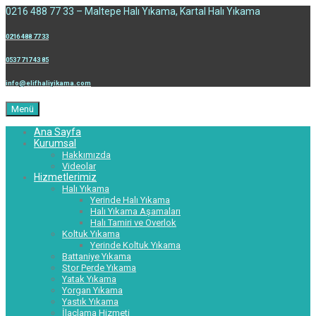
0216 488 77 33 – Maltepe Halı Yıkama, Kartal Halı Yıkama
0216 488 77 33
0537 717 43 85
info@elifhaliyikama.com
Menü
Ana Sayfa
Kurumsal
Hakkımızda
Videolar
Hizmetlerimiz
Halı Yıkama
Yerinde Halı Yıkama
Halı Yıkama Aşamaları
Halı Tamiri ve Overlok
Koltuk Yıkama
Yerinde Koltuk Yıkama
Battaniye Yıkama
Stor Perde Yıkama
Yatak Yıkama
Yorgan Yıkama
Yastık Yıkama
İlaçlama Hizmeti