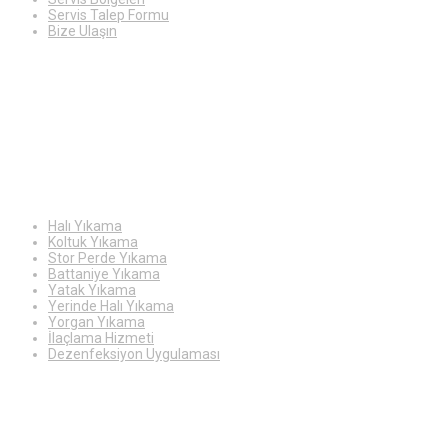
Servis Talep Formu
Bize Ulaşın
Hizmetlerimiz
Halı Yıkama
Koltuk Yıkama
Stor Perde Yıkama
Battaniye Yıkama
Yatak Yıkama
Yerinde Halı Yıkama
Yorgan Yıkama
İlaçlama Hizmeti
Dezenfeksiyon Uygulaması