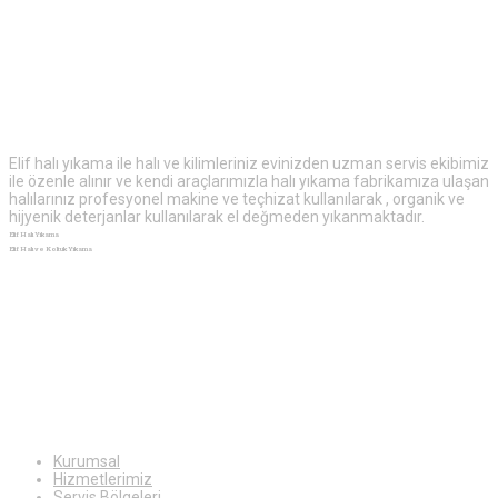
Elif
Halı Yıkama
Elif halı yıkama ile halı ve kilimleriniz evinizden uzman servis ekibimiz
ile özenle alınır ve kendi araçlarımızla halı yıkama fabrikamıza ulaşan
halılarınız profesyonel makine ve teçhizat kullanılarak , organik ve
hijyenik deterjanlar kullanılarak el değmeden yıkanmaktadır.
Elif Halı Yıkama
Elif Halı ve Koltuk Yıkama
Ekstra
Bilgiler
Kurumsal
Hizmetlerimiz
Servis Bölgeleri