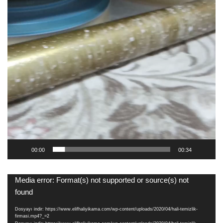
00:00
00:34
Video
Media error: Format(s) not supported or source(s) not
oynatıcı
found
Dosyayı indir: https://www.elifhaliyikama.com/wp-content/uploads/2020/04/hali-temizlik-
firmasi.mp4?_=2