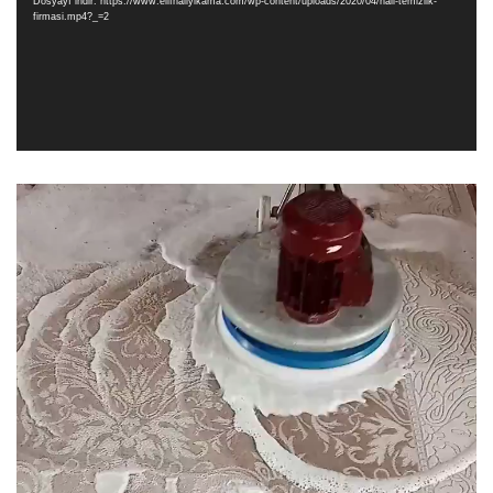
Dosyayı indir: https://www.elifhaliyikama.com/wp-content/uploads/2020/04/hali-temizlik-
firmasi.mp4?_=2
Video
oynatıcı