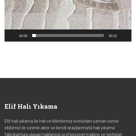
00:00
00:22
Elif
Halı Yıkama
Elif halı yıkama ile halı ve kilimleriniz evinizden uzman servis
ekibimiz ile özenle alınır ve kendi araçlarımızla halı yıkama
fabrikamıza ulaşan halılarınız profesyonel makine ve teçhizat