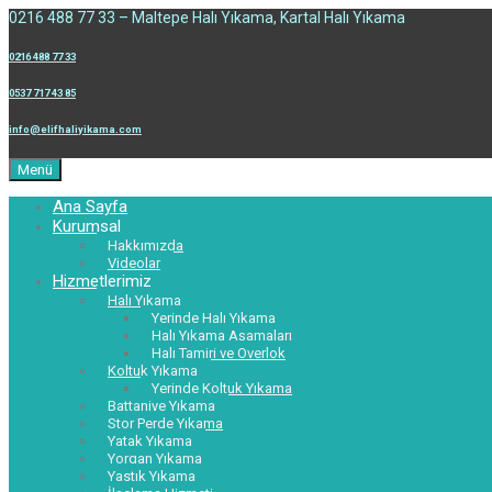
0216 488 77 33 – Maltepe Halı Yıkama, Kartal Halı Yıkama
0216 488 77 33
0537 717 43 85
info@elifhaliyikama.com
Menü
Ana Sayfa
Kurumsal
Hakkımızda
Videolar
Hizmetlerimiz
Halı Yıkama
Yerinde Halı Yıkama
Halı Yıkama Aşamaları
Halı Tamiri ve Overlok
Koltuk Yıkama
Yerinde Koltuk Yıkama
Battaniye Yıkama
Stor Perde Yıkama
Yatak Yıkama
Yorgan Yıkama
Yastık Yıkama