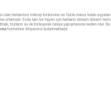
olan halılarımız mikrop birikimine en fazla maruz kalan eşyalarımız
me ortamıdır. Evde tam bir hijyen için halıların dönem dönem tem
slatmak, tozların su ile birleşerek halıya yapışmasına neden olur.
kama
hizmetine ihtiyacınız bulunmaktadır.