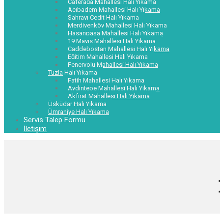
Caferağa Mahallesi Halı Yıkama
Acıbadem Mahallesi Halı Yıkama
Sahrayı Cedit Halı Yıkama
Merdivenköy Mahallesi Halı Yıkama
Hasanpaşa Mahallesi Halı Yıkama
19 Mayıs Mahallesi Halı Yıkama
Caddebostan Mahallesi Halı Yıkama
Eğitim Mahallesi Halı Yıkama
Feneryolu Mahallesi Halı Yıkama
Tuzla Halı Yıkama
Fatih Mahallesi Halı Yıkama
Aydıntepe Mahallesi Halı Yıkama
Akfırat Mahallesi Halı Yıkama
Üsküdar Halı Yıkama
Ümraniye Halı Yıkama
Servis Talep Formu
İletişim