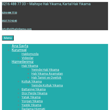
0216 488 77 33 – Maltepe Halı Yıkama, Kartal Halı Yıkama
0216 488 77 33
0537 717 43 85
info@elifhaliyikama.com
Menü
Ana Sayfa
Kurumsal
Hakkımızda
Videolar
Hizmetlerimiz
Halı Yıkama
Yerinde Halı Yıkama
Halı Yıkama Aşamaları
Halı Tamiri ve Overlok
Koltuk Yıkama
Yerinde Koltuk Yıkama
Battaniye Yıkama
Stor Perde Yıkama
Yatak Yıkama
Yorgan Yıkama
Yastık Yıkama
İlaçlama Hizmeti