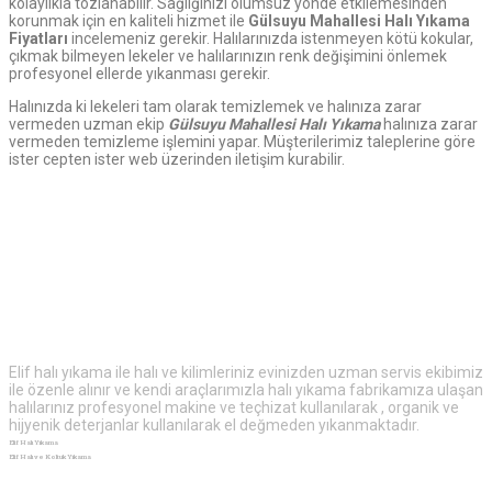
kolaylıkla tozlanabilir. Sağlığınızı olumsuz yönde etkilemesinden
korunmak için en kaliteli hizmet ile
Gülsuyu Mahallesi Halı Yıkama
Fiyatları
incelemeniz gerekir. Halılarınızda istenmeyen kötü kokular,
çıkmak bilmeyen lekeler ve halılarınızın renk değişimini önlemek
profesyonel ellerde yıkanması gerekir.
Halınızda ki lekeleri tam olarak temizlemek ve halınıza zarar
vermeden uzman ekip
Gülsuyu
Mahallesi Halı Yıkama
halınıza zarar
vermeden temizleme işlemini yapar. Müşterilerimiz taleplerine göre
ister cepten ister web üzerinden iletişim kurabilir.
Elif
Halı Yıkama
Elif halı yıkama ile halı ve kilimleriniz evinizden uzman servis ekibimiz
ile özenle alınır ve kendi araçlarımızla halı yıkama fabrikamıza ulaşan
halılarınız profesyonel makine ve teçhizat kullanılarak , organik ve
hijyenik deterjanlar kullanılarak el değmeden yıkanmaktadır.
Elif Halı Yıkama
Elif Halı ve Koltuk Yıkama