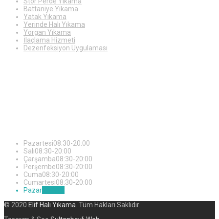
Stor Perde Yıkama
Battaniye Yıkama
Yatak Yıkama
Yerinde Halı Yıkama
Yorgan Yıkama
İlaçlama Hizmeti
Dezenfeksiyon Uygulaması
Çalışma
Saatleri
Pazartesi
08:30-20:00
Salı
08:30-20:00
Çarşamba
08:30-20:00
Perşembe
08:30-20:00
Cuma
08:30-20:00
Cumartesi
08:30-20:00
Pazar
KAPALI
© 2020
Elif Halı Yıkama
. Tüm Hakları Saklıdır.