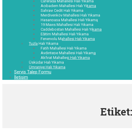
Caferağa Mahallesi Halı Yıkama
Acıbadem Mahallesi Halı Yıkama
Sahrayı Cedit Halı Yıkama
Merdivenköy Mahallesi Halı Yıkama
Hasanpaşa Mahallesi Halı Yıkama
19 Mayıs Mahallesi Halı Yıkama
Caddebostan Mahallesi Halı Yıkama
Eğitim Mahallesi Halı Yıkama
Feneryolu Mahallesi Halı Yıkama
Tuzla Halı Yıkama
Fatih Mahallesi Halı Yıkama
Aydıntepe Mahallesi Halı Yıkama
Akfırat Mahallesi Halı Yıkama
Üsküdar Halı Yıkama
Ümraniye Halı Yıkama
Servis Talep Formu
İletişim
Etiket