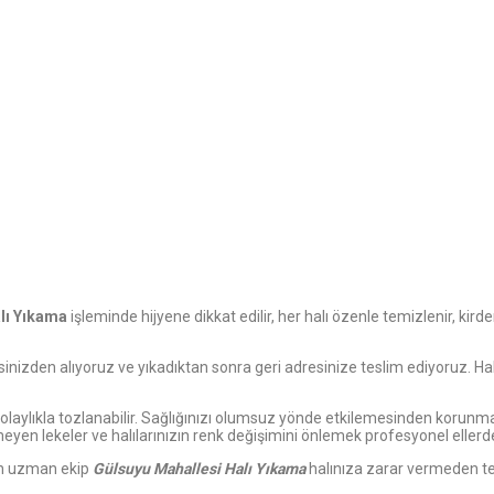
lı Yıkama
işleminde hijyene dikkat edilir, her halı özenle temizlenir, kirde
resinizden alıyoruz ve yıkadıktan sonra geri adresinize teslim ediyoruz. H
 kolaylıkla tozlanabilir. Sağlığınızı olumsuz yönde etkilemesinden korunmak
eyen lekeler ve halılarınızın renk değişimini önlemek profesyonel ellerd
en uzman ekip
Gülsuyu
Mahallesi Halı Yıkama
halınıza zarar vermeden tem