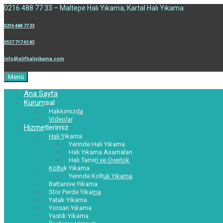
0216 488 77 33 – Maltepe Halı Yıkama, Kartal Halı Yıkama
0216 488 77 33
0537 717 43 85
info@elifhaliyikama.com
Menü
Ana Sayfa
Kurumsal
Hakkımızda
Videolar
Hizmetlerimiz
Halı Yıkama
Yerinde Halı Yıkama
Halı Yıkama Aşamaları
Halı Tamiri ve Overlok
Koltuk Yıkama
Yerinde Koltuk Yıkama
Battaniye Yıkama
Stor Perde Yıkama
Yatak Yıkama
Yorgan Yıkama
Yastık Yıkama