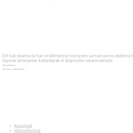
Elif
Halı Yıkama
Elif halı yıkama ile halı ve kilimleriniz evinizden uzman servis ekibimiz
hijyenik deterjanlar kullanılarak el değmeden yıkanmaktadır.
Elif Halı Yıkama
Elif Halı ve Koltuk Yıkama
Ekstra
Bilgiler
Kurumsal
Hizmetlerimiz