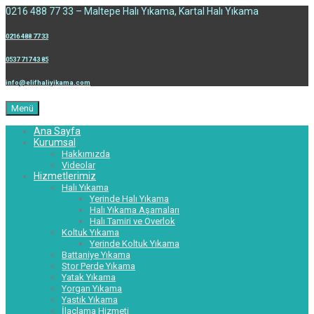
0216 488 77 33 – Maltepe Halı Yıkama, Kartal Halı Yıkama
0216 488 77 33
0537 717 43 85
info@elifhaliyikama.com
Menü
Ana Sayfa
Kurumsal
Hakkımızda
Videolar
Hizmetlerimiz
Halı Yıkama
Yerinde Halı Yıkama
Halı Yıkama Aşamaları
Halı Tamiri ve Overlok
Koltuk Yıkama
Yerinde Koltuk Yıkama
Battaniye Yıkama
Stor Perde Yıkama
Yatak Yıkama
Yorgan Yıkama
Yastık Yıkama
İlaçlama Hizmeti