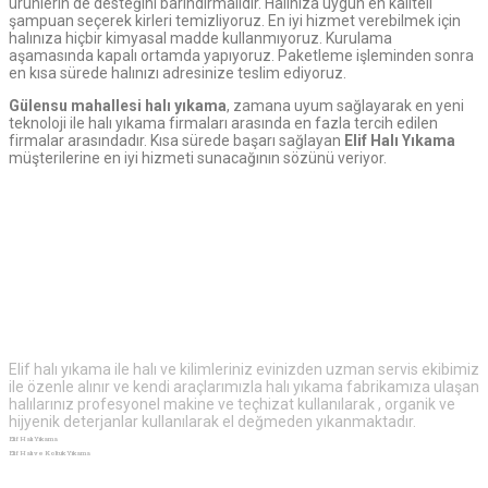
ürünlerin de desteğini barındırmalıdır. Halınıza uygun en kaliteli
şampuan seçerek kirleri temizliyoruz. En iyi hizmet verebilmek için
halınıza hiçbir kimyasal madde kullanmıyoruz. Kurulama
aşamasında kapalı ortamda yapıyoruz. Paketleme işleminden sonra
en kısa sürede halınızı adresinize teslim ediyoruz.
Gülensu mahallesi halı yıkama
, zamana uyum sağlayarak en yeni
teknoloji ile halı yıkama firmaları arasında en fazla tercih edilen
firmalar arasındadır. Kısa sürede başarı sağlayan
Elif Halı Yıkama
müşterilerine en iyi hizmeti sunacağının sözünü veriyor.
Elif
Halı Yıkama
Elif halı yıkama ile halı ve kilimleriniz evinizden uzman servis ekibimiz
ile özenle alınır ve kendi araçlarımızla halı yıkama fabrikamıza ulaşan
halılarınız profesyonel makine ve teçhizat kullanılarak , organik ve
hijyenik deterjanlar kullanılarak el değmeden yıkanmaktadır.
Elif Halı Yıkama
Elif Halı ve Koltuk Yıkama