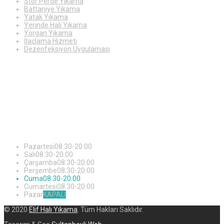
Stor Perde Yıkama
Battaniye Yıkama
Yatak Yıkama
Yerinde Halı Yıkama
Yorgan Yıkama
İlaçlama Hizmeti
Dezenfeksiyon Uygulaması
Çalışma
Saatleri
Pazartesi
08:30-20:00
Salı
08:30-20:00
Çarşamba
08:30-20:00
Perşembe
08:30-20:00
Cuma
08:30-20:00
Cumartesi
08:30-20:00
Pazar
KAPALI
© 2020
Elif Halı Yıkama
. Tüm Hakları Saklıdır.