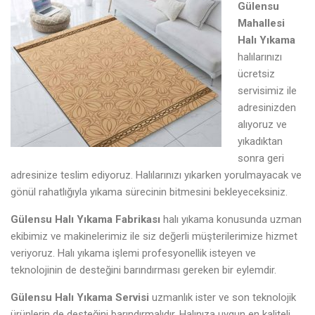
Gülensu
Mahallesi
Halı Yıkama
halılarınızı
ücretsiz
servisimiz ile
adresinizden
alıyoruz ve
yıkadıktan
sonra geri
adresinize teslim ediyoruz. Halılarınızı yıkarken yorulmayacak ve
gönül rahatlığıyla yıkama sürecinin bitmesini bekleyeceksiniz.
Gülensu Halı Yıkama Fabrikası
halı yıkama konusunda uzman
ekibimiz ve makinelerimiz ile siz değerli müşterilerimize hizmet
veriyoruz. Halı yıkama işlemi profesyonellik isteyen ve
teknolojinin de desteğini barındırması gereken bir eylemdir.
Gülensu Halı Yıkama Servisi
uzmanlık ister ve son teknolojik
ürünlerin de desteğini barındırmalıdır. Halınıza uygun en kaliteli