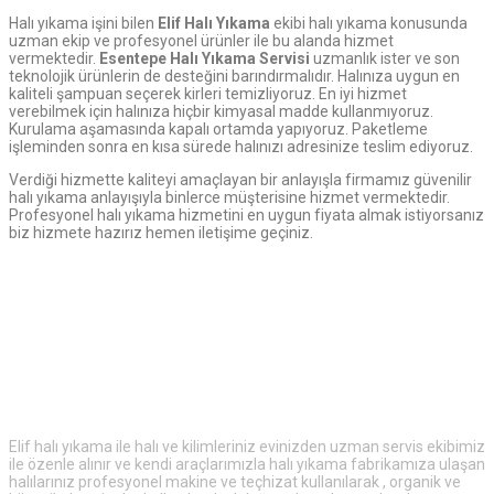
Halı yıkama işini bilen
Elif Halı Yıkama
ekibi halı yıkama konusunda
uzman ekip ve profesyonel ürünler ile bu alanda hizmet
vermektedir.
Esentepe Halı Yıkama Servisi
uzmanlık ister ve son
teknolojik ürünlerin de desteğini barındırmalıdır. Halınıza uygun en
kaliteli şampuan seçerek kirleri temizliyoruz. En iyi hizmet
verebilmek için halınıza hiçbir kimyasal madde kullanmıyoruz.
Kurulama aşamasında kapalı ortamda yapıyoruz. Paketleme
işleminden sonra en kısa sürede halınızı adresinize teslim ediyoruz.
Verdiği hizmette kaliteyi amaçlayan bir anlayışla firmamız güvenilir
halı yıkama anlayışıyla binlerce müşterisine hizmet vermektedir.
Profesyonel halı yıkama hizmetini en uygun fiyata almak istiyorsanız
biz hizmete hazırız hemen iletişime geçiniz.
Elif
Halı Yıkama
Elif halı yıkama ile halı ve kilimleriniz evinizden uzman servis ekibimiz
ile özenle alınır ve kendi araçlarımızla halı yıkama fabrikamıza ulaşan
halılarınız profesyonel makine ve teçhizat kullanılarak , organik ve