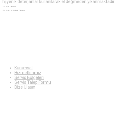
hijyenik deterjanlar kullanılarak el değmeden yıkanmaktadır.
Elif Halı Yıkama
Elif Halı ve Koltuk Yıkama
Ekstra
Bilgiler
Kurumsal
Hizmetlerimiz
Servis Bölgeleri
Servis Talep Formu
Bize Ulaşın
Hizmetlerimiz