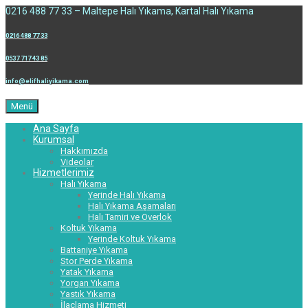
0216 488 77 33 – Maltepe Halı Yıkama, Kartal Halı Yıkama
0216 488 77 33
0537 717 43 85
info@elifhaliyikama.com
Menü
Ana Sayfa
Kurumsal
Hakkımızda
Videolar
Hizmetlerimiz
Halı Yıkama
Yerinde Halı Yıkama
Halı Yıkama Aşamaları
Halı Tamiri ve Overlok
Koltuk Yıkama
Yerinde Koltuk Yıkama
Battaniye Yıkama
Stor Perde Yıkama
Yatak Yıkama
Yorgan Yıkama
Yastık Yıkama
İlaçlama Hizmeti