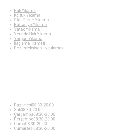
Halı Yıkama
Koltuk Yıkama
Stor Perde Yıkama
Battaniye Yıkama
Yatak Yıkama
Yerinde Halı Yıkama
Yorgan Yıkama
İlaçlama Hizmeti
Dezenfeksiyon Uygulaması
Çalışma
Saatleri
Pazartesi
08:30-20:00
Salı
08:30-20:00
Çarşamba
08:30-20:00
Perşembe
08:30-20:00
Cuma
08:30-20:00
Cumartesi
08:30-20:00