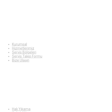
Ekstra
Bilgiler
Kurumsal
Hizmetlerimiz
Servis Bölgeleri
Servis Talep Formu
Bize Ulaşın
Hizmetlerimiz
Halı Yıkama