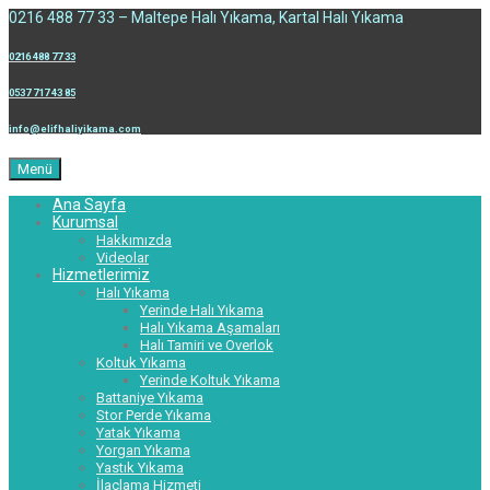
0216 488 77 33 – Maltepe Halı Yıkama, Kartal Halı Yıkama
0216 488 77 33
0537 717 43 85
info@elifhaliyikama.com
Menü
Ana Sayfa
Kurumsal
Hakkımızda
Videolar
Hizmetlerimiz
Halı Yıkama
Yerinde Halı Yıkama
Halı Yıkama Aşamaları
Halı Tamiri ve Overlok
Koltuk Yıkama
Yerinde Koltuk Yıkama
Battaniye Yıkama
Stor Perde Yıkama
Yatak Yıkama
Yorgan Yıkama
Yastık Yıkama
İlaçlama Hizmeti