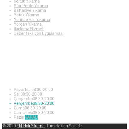
Koltuk Yıkama
Stor Perde Yıkama
Battaniye Yıkama
Yatak Yıkama
Yerinde Halı Yıkama
Yorgan Yıkama
İlaçlama Hizmeti
Dezenfeksiyon Uygulaması
Çalışma
Saatleri
Pazartesi
08:30-20:00
Salı
08:30-20:00
Çarşamba
08:30-20:00
Perşembe
08:30-20:00
Cuma
08:30-20:00
Cumartesi
08:30-20:00
Pazar
KAPALI
© 2020
Elif Halı Yıkama
. Tüm Hakları Saklıdır.