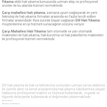
Yıkama
ekibi halı yıkama konusunda uzman ekip ve profesyonel
ürünler ile bu alanda hizmet vermektedir.
Çarşı mahallesi halı yıkama
, zamana uyum sağlayarak en yeni
teknoloji ile halı yıkama firmaları arasında en fazla tercih edilen
firmalar arasındadır. Kısa sürede başarı sağlayan
Elif Halı Yıkama
müşterilerine en iyi hizmeti sunacağının sözünü veriyor.
Çarşı
Mahallesi Halı Yıkama
tam otomatik ve yarı otomatik
makineleri ile halı yıkama, halı kurutma ve halı paketleme makineleri
ile profesyonel hizmet vermektedir.
Elif
Halı Yıkama
Elif halı yıkama ile halı ve kilimleriniz evinizden uzman servis ekibimiz
ile özenle alınır ve kendi araçlarımızla halı yıkama fabrikamıza ulaşan
halılarınız profesyonel makine ve teçhizat kullanılarak , organik ve
hijyenik deterjanlar kullanılarak el değmeden yıkanmaktadır.
Elif Halı Yıkama
Elif Halı ve Koltuk Yıkama