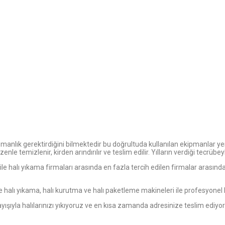
manlık gerektirdiğini bilmektedir bu doğrultuda kullanılan ekipmanlar yen
özenle temizlenir, kirden arındırılır ve teslim edilir. Yılların verdiği tecr
le halı yıkama firmaları arasında en fazla tercih edilen firmalar arasınd
e halı yıkama, halı kurutma ve halı paketleme makineleri ile profesyonel
layışıyla halılarınızı yıkıyoruz ve en kısa zamanda adresinize teslim ediyo