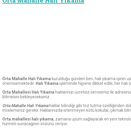
Orta Mahalle Halı Yıkama
Orta Mahalle Halı Yıkama
kurulduğu günden beri, halı yıkama işinin uz
önemsemektedir.
Halı Yıkama
işleminde hijyene dikkat edilir, her halı 
Orta Mahallesi Halı Yıkama
halılarınızı ücretsiz servisimiz ile adresi
bitmesini bekleyeceksiniz.
Orta Mahalle Halı Yıkama
halılar bilindiği gibi toz tutma özelliğinden d
incelemeniz gerekir. Halılarınızda istenmeyen kötü kokular, çıkmak bilm
Orta mahallesi halı yıkama
, zamana uyum sağlayarak en yeni teknoloji
hizmeti sunacağının sözünü veriyor.