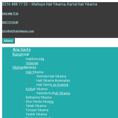
0216 488 77 33 – Maltepe Halı Yıkama, Kartal Halı Yıkama
0216 488 77 33
0537 717 43 85
info@elifhaliyikama.com
Menü
Ana Sayfa
Kurumsal
Hakkımızda
Videolar
Hizmetlerimiz
Halı Yıkama
Yerinde Halı Yıkama
Halı Yıkama Aşamaları
Halı Tamiri ve Overlok
Koltuk Yıkama
Yerinde Koltuk Yıkama
Battaniye Yıkama
Stor Perde Yıkama
Yatak Yıkama
Yorgan Yıkama
Yastık Yıkama