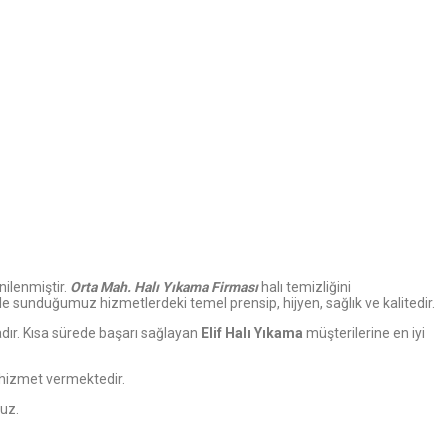
ilenmiştir.
Orta
Mah. Halı Yıkama Firması
halı temizliğini
übeyle sunduğumuz hizmetlerdeki temel prensip, hijyen, sağlık ve kalitedir.
adır. Kısa sürede başarı sağlayan
Elif Halı Yıkama
müşterilerine en iyi
 hizmet vermektedir.
ruz.