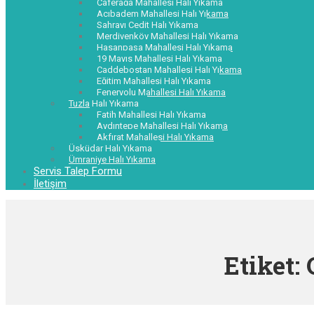
Caferağa Mahallesi Halı Yıkama
Acıbadem Mahallesi Halı Yıkama
Sahrayı Cedit Halı Yıkama
Merdivenköy Mahallesi Halı Yıkama
Hasanpaşa Mahallesi Halı Yıkama
19 Mayıs Mahallesi Halı Yıkama
Caddebostan Mahallesi Halı Yıkama
Eğitim Mahallesi Halı Yıkama
Feneryolu Mahallesi Halı Yıkama
Tuzla Halı Yıkama
Fatih Mahallesi Halı Yıkama
Aydıntepe Mahallesi Halı Yıkama
Akfırat Mahallesi Halı Yıkama
Üsküdar Halı Yıkama
Ümraniye Halı Yıkama
Servis Talep Formu
İletişim
Etiket: