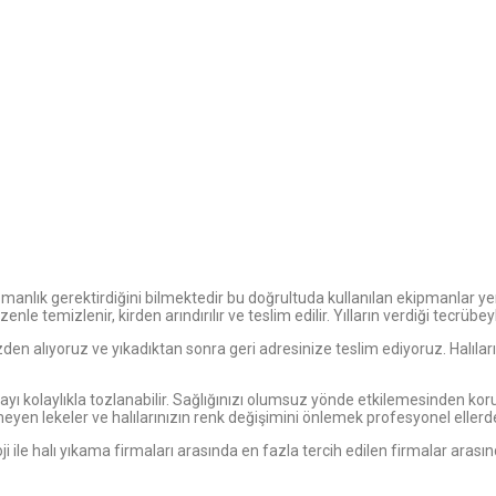
manlık gerektirdiğini bilmektedir bu doğrultuda kullanılan ekipmanlar yen
özenle temizlenir, kirden arındırılır ve teslim edilir. Yılların verdiği tecr
nizden alıyoruz ve yıkadıktan sonra geri adresinize teslim ediyoruz. Halıl
olayı kolaylıkla tozlanabilir. Sağlığınızı olumsuz yönde etkilemesinden kor
eyen lekeler ve halılarınızın renk değişimini önlemek profesyonel ellerd
 ile halı yıkama firmaları arasında en fazla tercih edilen firmalar arası