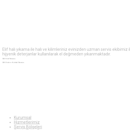
Elif
Halı Yıkama
Elif halı yıkama ile halı ve kilimleriniz evinizden uzman servis ekibimiz
hijyenik deterjanlar kullanılarak el değmeden yıkanmaktadır.
Elif Halı Yıkama
Elif Halı ve Koltuk Yıkama
Ekstra
Bilgiler
Kurumsal
Hizmetlerimiz
Servis Bölgeleri