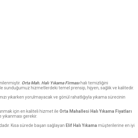
ilenmiştir.
Orta
Mah. Halı Yıkama Firması
halı temizliğini
übeyle sunduğumuz hizmetlerdeki temel prensip, hijyen, sağlık ve kalitedir.
arınızı yıkarken yorulmayacak ve gönül rahatlığıyla yıkama sürecinin
unmak için en kaliteli hizmet ile
Orta Mahallesi Halı Yıkama Fiyatları
e yıkanması gerekir.
ndadır. Kısa sürede başarı sağlayan
Elif Halı Yıkama
müşterilerine en iyi