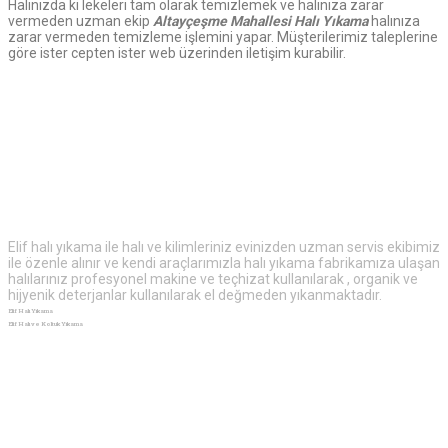
Halınızda ki lekeleri tam olarak temizlemek ve halınıza zarar
vermeden uzman ekip
Altayçeşme
Mahallesi Halı Yıkama
halınıza
zarar vermeden temizleme işlemini yapar. Müşterilerimiz taleplerine
göre ister cepten ister web üzerinden iletişim kurabilir.
Elif
Halı Yıkama
Elif halı yıkama ile halı ve kilimleriniz evinizden uzman servis ekibimiz
ile özenle alınır ve kendi araçlarımızla halı yıkama fabrikamıza ulaşan
halılarınız profesyonel makine ve teçhizat kullanılarak , organik ve
hijyenik deterjanlar kullanılarak el değmeden yıkanmaktadır.
Elif Halı Yıkama
Elif Halı ve Koltuk Yıkama
Ekstra
Bilgiler