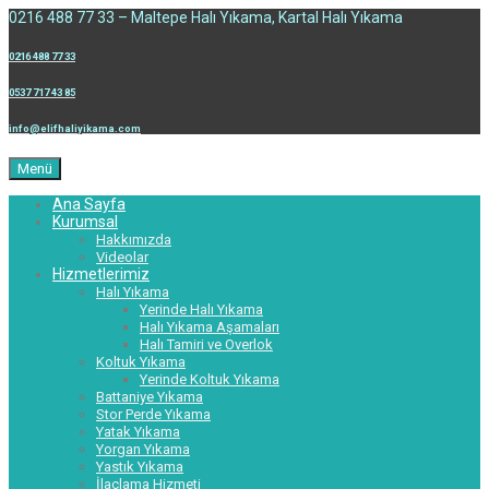
0216 488 77 33 – Maltepe Halı Yıkama, Kartal Halı Yıkama
0216 488 77 33
0537 717 43 85
info@elifhaliyikama.com
Menü
Ana Sayfa
Kurumsal
Hakkımızda
Videolar
Hizmetlerimiz
Halı Yıkama
Yerinde Halı Yıkama
Halı Yıkama Aşamaları
Halı Tamiri ve Overlok
Koltuk Yıkama
Yerinde Koltuk Yıkama
Battaniye Yıkama
Stor Perde Yıkama
Yatak Yıkama
Yorgan Yıkama
Yastık Yıkama
İlaçlama Hizmeti